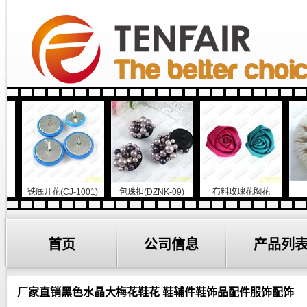
(DZNK-09)
布料玫瑰花胸花
织线钮
菊花形唐装钮
首页
公司信息
产品列
厂家直销黑色水晶大梅花鞋花 鞋辅件鞋饰品配件服饰配饰