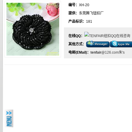
编号：
XH-20
提供：
东莞腾飞钮扣厂
产品标识：
181
在线QQ：
其他方式：
电邮(EMail)：
tenfair
@
126.com朱's