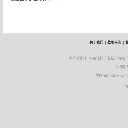
关于我们 |
款项事宜 |
本站关键词：布包钮扣 布包纽扣 布包扣 
友情链接
本网站建议使用IE7
TENF