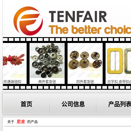
唐装钮扣
两件套急钮
四件套急钮
日字扣,皮带扣(PDK
904))
首页
公司信息
产品列
尼龙
关于
的产品