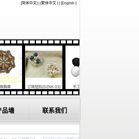
[
简体中文
]
|
[
繁体中文
]
|
[
English
]
订珠钮扣(DZNK-03)
手工包布钮扣
铁底开花(CJ-1001)
产品墙
联系我们