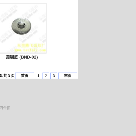
圆铝底 (BND-02)
页/共 3 页
首页
1
2
3
末页
 四合扣