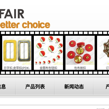
,皮带扣(PDK-
金圈布包钮扣
包布按扣
订珠胸章
904))
信息
产品列表
新闻动态