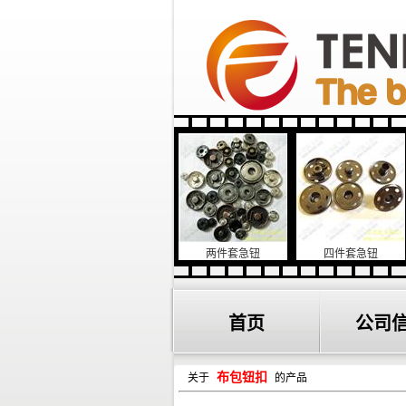
菊花形唐装钮扣
两件套急钮
四件套急钮
日字扣
首页
公司
布包钮扣
关于
的产品