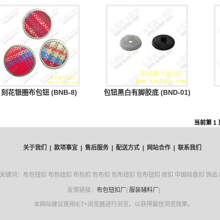
刻花银圈布包钮 (BNB-8)
包钮黑白有脚胶底 (BND-01)
当前第 1 
关于我们 |
款项事宜 |
售后服务 |
配送方式 |
网站合作 |
联系我们
键词：布包钮扣 布包纽扣 布包扣 包布扣 包布纽扣 包布钮扣 按扣 中国结盘扣 饰品
友情链接：
布包钮扣厂
|
服装辅料厂
|
本网站建议使用IE7+浏览器进行浏览，以获得最佳浏览效果。