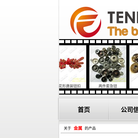
织线钮
菊花形唐装钮扣
两件套急钮
四
首页
公司
金属
关于
的产品