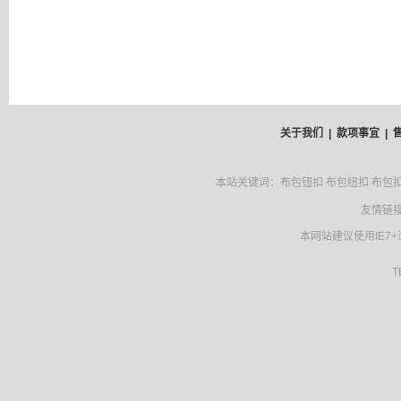
关于我们 |
款项事宜 |
本站关键词：布包钮扣 布包纽扣 布包扣 
友情链接
本网站建议使用IE7
TENF