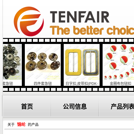
急钮
四件套急钮
日字扣,皮带扣(PDK-
金圈布包钮扣
904))
首页
公司信息
产品列
锦纶
关于
的产品