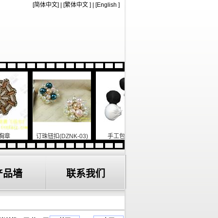
[
简体中文
]
|
[
繁体中文
]
|
[
English
]
订珠钮扣(DZNK-03)
手工包布钮扣
铁底开花(CJ-1001)
产品墙
联系我们