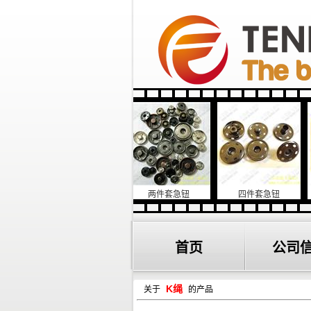
菊花形唐装钮扣
两件套急钮
四件套急钮
日字
首页
公司
K绳
关于
的产品