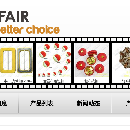
扣,皮带扣(PDK-
金圈布包钮扣
包布按扣
订珠胸章
904))
信息
产品列表
新闻动态